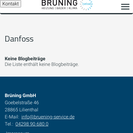
Kontakt
Danfoss
Keine Blogbeiträge
Die Liste enthält keine Blogbeiträge.
Brüning GmbH
Goebelstraße 46
28865 Lilienthal
E-Mail:
info@bruening-service.de
Tel.:
04298 90 680 0