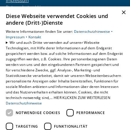
Impressum
Datenschutzerklärung
×
AGB
Diese Webseite verwendet Cookies und
Barrierefreiheitserklärung
andere (Dritt-)Dienste
Weitere Informationen finden Sie unter:
Datenschutzhinweise •
Unsere Bereiche
Impressum •
Kontakt
Privatkunden
Wir und auch Dritte verwenden auf unserer Webseite
Technologien, mit Hilfe derer Informationen auf dem Endgerät
Gewerbekunden
gespeichert werden bzw. auf solche Informationen auf dem Endgerät
Karriere
zugegriffen werden, z.B. Cookies. Ihre personenbezogenen Daten
Unternehmen
werden von uns und den eingebundenen Partnern gespeichert und
Kontakt
für verschiedene Zwecke, ggf. Analyse-, Marketing- und
Statistikzwecke verarbeitet, damit wir unseren Webseitenbesuchern
personalisierte Anzeigen oder Inhalte bereitstellen, Funktionen für
soziale Medien anbieten und Informationen über deren Interessen
und das Nutzerverhalten erhalten können. Cookies, die nicht
technisch-notwendig sind,... HIER KLICKEN ZUM WEITERLESEN
Datenschutzhinweise
NOTWENDIGE COOKIES
PERFORMANCE
TARGETING
FUNKTIONALITÄT