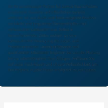
Als Ihr zuverlässiger Partner für diverse Bauvorhaben
in Industrie, Gewerbe und öffentlichen Bereich,
zeichnen wir uns durch eine herausragende Position
am Markt und langjährige Partnerschaften mit
verlässlichen Lieferanten aus. Selbst in
herausfordernden Zeiten sichern wir eine
kontinuierliche Versorgung mit Lager- und
Projektmaterialien. Unsere erfahrenen und
qualifizierten MItarbeiter begleiten Sie von der Planung
bis zur Inbetriebnahme Ihrer Anlagen. Vertrauen Sie
auf unser Fachwissen und unsere Verlässlichkeit, um
Ihre Projekte in jeder Phase erfolgreich zu realisieren.
Um externe Karten-Inhalte anzuzeigen, benötigen wir
Ihre Einwilligung.
Weitere Informationen finden Sie in unserer
Datenschutzerklärung.