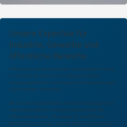
Unsere Expertise für
Industrie, Gewerbe und
öffentliche Bereiche
Willkommen bei Brüning Ihrem zuverlässigen Partner
in Lilienthal bei Bremen für maßgeschneiderte
Versorgungstechnik und innovative Anlagenlösungen
nach höchsten Standards.
Wir von Brüning erarbeiten innovative Lösungen und
Gesamtkonzepte für Industrie, Gewerbe und den
öffentlichen Bereich. Wir sorgen für die effiziente
Bereitstellung von Gas, Wasser, Strom und Wärme in