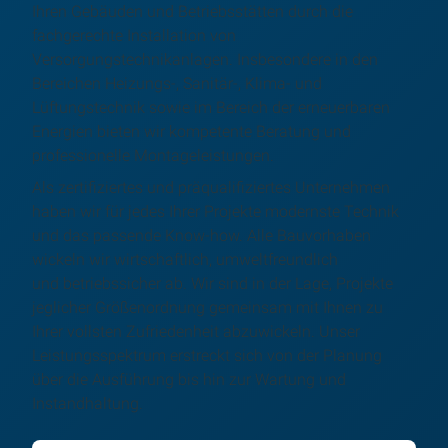
Ihren Gebäuden und Betriebsstätten durch die
fachgerechte Installation von
Versorgungstechnikanlagen. Insbesondere in den
Bereichen Heizungs-, Sanitär-, Klima- und
Lüftungstechnik sowie im Bereich der erneuerbaren
Energien bieten wir kompetente Beratung und
professionelle Montageleistungen.
Als zertifiziertes und präqualifiziertes Unternehmen
haben wir für jedes Ihrer Projekte modernste Technik
und das passende Know-how. Alle Bauvorhaben
wickeln wir wirtschaftlich, umweltfreundlich
und betriebssicher ab. Wir sind in der Lage, Projekte
jeglicher Größenordnung gemeinsam mit Ihnen zu
Ihrer vollsten Zufriedenheit abzuwickeln. Unser
Leistungsspektrum erstreckt sich von der Planung
über die Ausführung bis hin zur Wartung und
Instandhaltung.