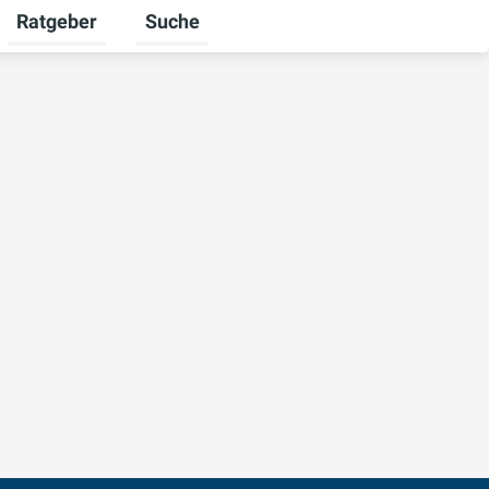
Ratgeber
Suche
mschalten
iere umschalten
Untermenü für Unternehmen umschalten
Untermenü für Ratgeber umschalten