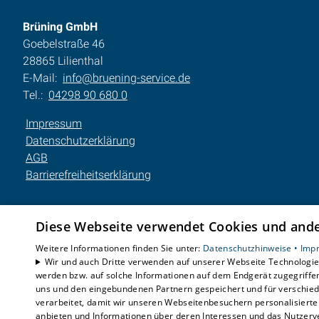
Brüning GmbH
Goebelstraße 46
28865 Lilienthal
E-Mail:
info@bruening-service.de
Tel.:
04298 90 680 0
Impressum
Datenschutzerklärung
AGB
Barrierefreiheitserklärung
Diese Webseite verwendet Cookies und ander
Weitere Informationen finden Sie unter:
Datenschutzhinweise •
Imp
Wir und auch Dritte verwenden auf unserer Webseite Technologien
werden bzw. auf solche Informationen auf dem Endgerät zugegriffe
uns und den eingebundenen Partnern gespeichert und für verschiede
verarbeitet, damit wir unseren Webseitenbesuchern personalisierte 
anbieten und Informationen über deren Interessen und das Nutzerve