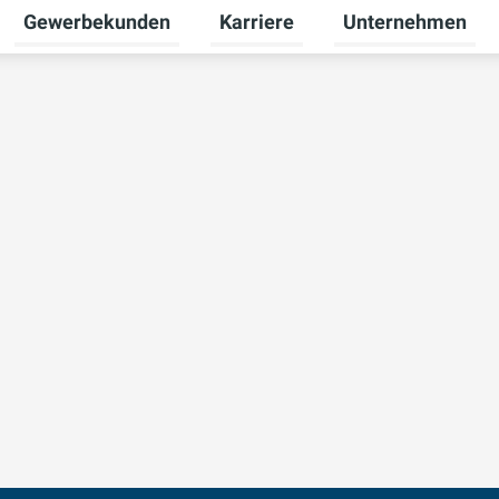
Gewerbekunden
Karriere
Unternehmen
Untermenü für Privatkunden umschalten
Untermenü für Gewerbekunden u
Untermenü für Karr