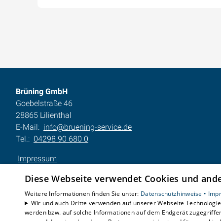
Brüning GmbH
Goebelstraße 46
28865 Lilienthal
E-Mail:
info@bruening-service.de
Tel.:
04298 90 680 0
Impressum
Datenschutzerklärung
Diese Webseite verwendet Cookies und ander
AGB
Barrierefreiheitserklärung
Weitere Informationen finden Sie unter:
Datenschutzhinweise •
Imp
Wir und auch Dritte verwenden auf unserer Webseite Technologien
werden bzw. auf solche Informationen auf dem Endgerät zugegriffe