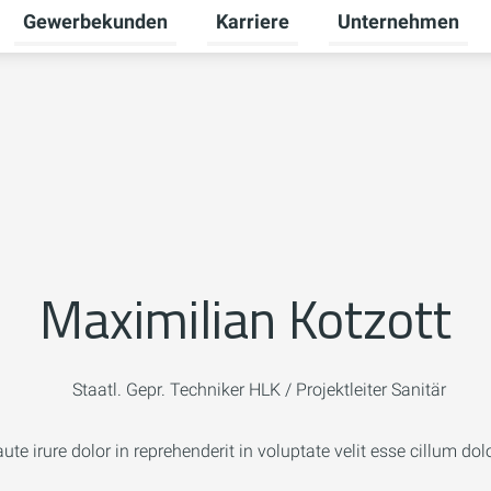
Gewerbekunden
Karriere
Unternehmen
Untermenü für Privatkunden umschalten
Untermenü für Gewerbekunden u
Untermenü für Karr
Maximilian Kotzott
Staatl. Gepr. Techniker HLK / Projektleiter Sanitär
aute irure dolor in reprehenderit in voluptate velit esse cillum dolo