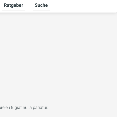
Ratgeber
Suche
mschalten
iere umschalten
Untermenü für Unternehmen umschalten
Untermenü für Ratgeber umschalten
re eu fugiat nulla pariatur.