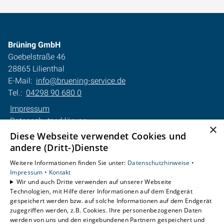
Brüning GmbH
Goebelstraße 46
28865 Lilienthal
E-Mail:
info@bruening-service.de
Tel.:
04298 90 680 0
Impressum
Datenschutzerklärung
×
AGB
Diese Webseite verwendet Cookies und
Barrierefreiheitserklärung
andere (Dritt-)Dienste
Weitere Informationen finden Sie unter:
Datenschutzhinweise •
Unsere Bereiche
Impressum •
Kontakt
Privatkunden
Wir und auch Dritte verwenden auf unserer Webseite
Technologien, mit Hilfe derer Informationen auf dem Endgerät
Gewerbekunden
gespeichert werden bzw. auf solche Informationen auf dem Endgerät
Karriere
zugegriffen werden, z.B. Cookies. Ihre personenbezogenen Daten
Unternehmen
werden von uns und den eingebundenen Partnern gespeichert und