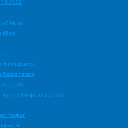
 1.6.2026
ruß hissu
 Klima
neu
e Wärmepumpe
 Badsanierung
ung - hissu
 Vaillant Kompetenzpartner
ten (toujou)
 haben HI