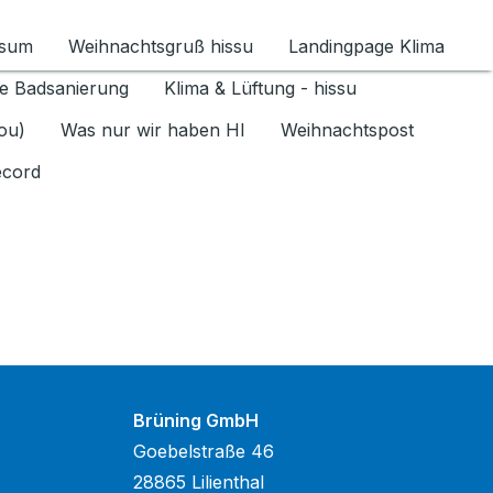
ssum
Weihnachtsgruß hissu
Landingpage Klima
ür Datenschutz 1.6.2026 umschalten
e Badsanierung
Klima & Lüftung - hissu
jou)
Was nur wir haben HI
Weihnachtspost
ecord
Brüning GmbH
Goebelstraße 46
28865 Lilienthal