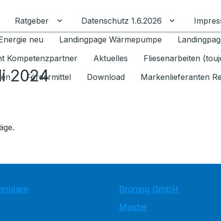
Ratgeber
Datenschutz 1.6.2026
Impre
Untermenü für Ratgeber umschalten
Untermenü f
Energie neu
Landingpage Wärmepumpe
Landingpag
ant Kompetenzpartner
Aktuelles
Fliesenarbeiten (tou
li 2024
gen
Fördermittel
Download
Markenlieferanten R
äge.
rmulare
Brüning GmbH
Master