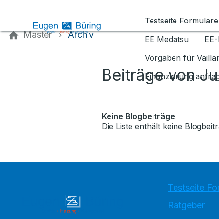
Kontaktieren Sie uns
Testseite Formulare
Master
Archiv
EE Medatsu
EE-
Vorgaben für Vaill
Beiträge von Ju
Finanzierung anfra
Keine Blogbeiträge
Die Liste enthält keine Blogbeitr
Testseite Fo
Ratgeber