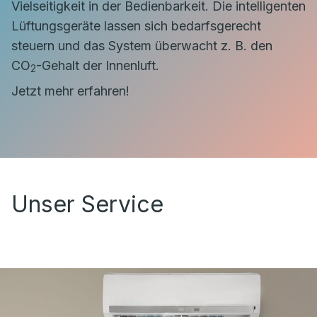
Vielseitigkeit in der Bedienbarkeit. Die intelligenten
Lüftungsgeräte lassen sich bedarfsgerecht
steuern und das System überwacht z. B. den
CO
-Gehalt der Innenluft.
2
Jetzt mehr erfahren!
Unser Service