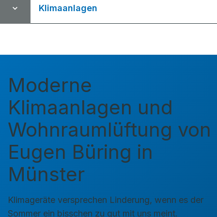
Klimaanlagen
Moderne
Klimaanlagen und
Wohnraumlüftung von
Eugen Büring in
Münster
Klimageräte versprechen Linderung, wenn es der
Sommer ein bisschen zu gut mit uns meint.