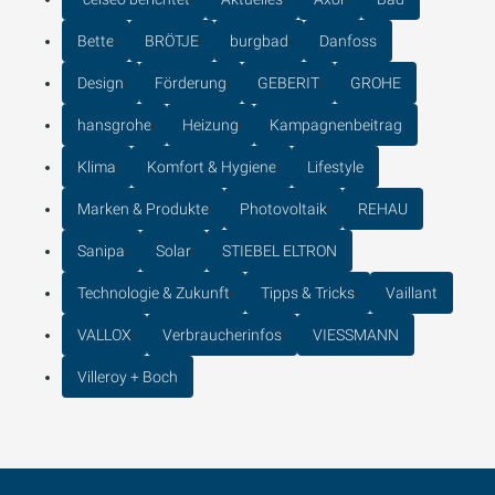
Bette
BRÖTJE
burgbad
Danfoss
Design
Förderung
GEBERIT
GROHE
hansgrohe
Heizung
Kampagnenbeitrag
Klima
Komfort & Hygiene
Lifestyle
Marken & Produkte
Photovoltaik
REHAU
Sanipa
Solar
STIEBEL ELTRON
Technologie & Zukunft
Tipps & Tricks
Vaillant
VALLOX
Verbraucherinfos
VIESSMANN
Villeroy + Boch