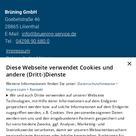
Brüning GmbH
Goebelstraße 46
28865 Lilienthal
E-Mail:
info@bruening-service.de
Tel.:
04298 90 680 0
Impressum
Datenschutzerklärung
×
AGB
Diese Webseite verwendet Cookies und
Barrierefreiheitserklärung
andere (Dritt-)Dienste
Weitere Informationen finden Sie unter:
Datenschutzhinweise •
Unsere Bereiche
Impressum •
Kontakt
Privatkunden
Wir und auch Dritte verwenden auf unserer Webseite
Technologien, mit Hilfe derer Informationen auf dem Endgerät
Gewerbekunden
gespeichert werden bzw. auf solche Informationen auf dem Endgerät
Karriere
zugegriffen werden, z.B. Cookies. Ihre personenbezogenen Daten
Unternehmen
werden von uns und den eingebundenen Partnern gespeichert und
Kontakt
für verschiedene Zwecke, ggf. Analyse-, Marketing- und
Statistikzwecke verarbeitet, damit wir unseren Webseitenbesuchern
personalisierte Anzeigen oder Inhalte bereitstellen, Funktionen für