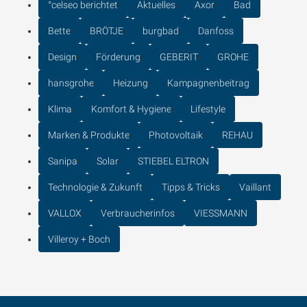
°celseo berichtet
Aktuelles
Axor
Bad
Bette
BRÖTJE
burgbad
Danfoss
Design
Förderung
GEBERIT
GROHE
hansgrohe
Heizung
Kampagnenbeitrag
Klima
Komfort & Hygiene
Lifestyle
Marken & Produkte
Photovoltaik
REHAU
Sanipa
Solar
STIEBEL ELTRON
Technologie & Zukunft
Tipps & Tricks
Vaillant
VALLOX
Verbraucherinfos
VIESSMANN
Villeroy + Boch