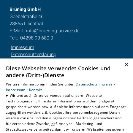
Brüning GmbH
Goebelstraße 46
28865 Lilienthal
E-Mail:
info@bruening-service.de
Tel.:
04298 90 680 0
Impressum
Datenschutzerklärung
AGB
×
Diese Webseite verwendet Cookies und
Barrierefreiheitserklärung
andere (Dritt-)Dienste
Unsere Bereiche
Weitere Informationen finden Sie unter:
Datenschutzhinweise •
Impressum •
Kontakt
Privatkunden
Wir und auch Dritte verwenden auf unserer Webseite
Gewerbekunden
Technologien, mit Hilfe derer Informationen auf dem Endgerät
Karriere
gespeichert werden bzw. auf solche Informationen auf dem Endgerät
Unternehmen
zugegriffen werden, z.B. Cookies. Ihre personenbezogenen Daten
werden von uns und den eingebundenen Partnern gespeichert und
Kontakt
für verschiedene Zwecke, ggf. Analyse-, Marketing- und
Statistikzwecke verarbeitet, damit wir unseren Webseitenbesuchern