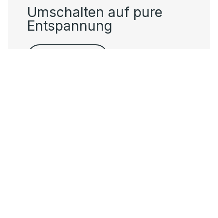
Umschalten auf pure
Entspannung
Raindance E.
Verantwortung bei
hansgrohe