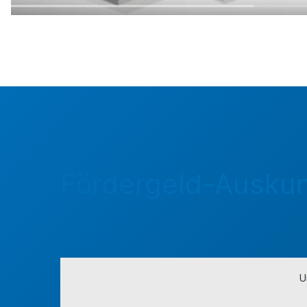
Fördergeld-Auskun
U