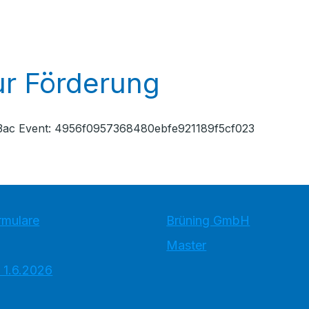
r Förderung
bd3ac Event: 4956f0957368480ebfe921189f5cf023
rmulare
Brüning GmbH
Master
 1.6.2026