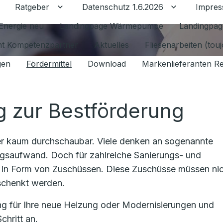
Ratgeber
Datenschutz 1.6.2026
Impre
Untermenü für Ratgeber umschalten
Untermenü f
Energie neu
Landingpage Wärmepumpe
Landingpag
ant Kompetenzpartner
Aktuelles
Fliesenarbeiten (tou
gen
Fördermittel
Download
Markenlieferanten R
g zur Bestförderung
zer kaum durchschaubar. Viele denken an sogenannte
gsaufwand. Doch für zahlreiche Sanierungs- und
in Form von Zuschüssen. Diese Zuschüsse müssen ni
rschenkt werden.
ung für Ihre neue Heizung oder Modernisierungen und
chritt an.