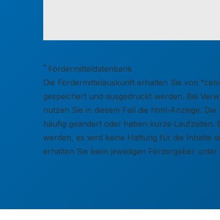
*
Fördermitteldatenbank
Die Fördermittelauskunft erhalten Sie von °c
gespeichert und ausgedruckt werden. Bei Verwen
nutzen Sie in diesem Fall die html-Anzeige. D
häufig geändert oder haben kurze Laufzeiten. 
werden, es wird keine Haftung für die Inhalt
erhalten Sie beim jeweiligen Fördergeber unte