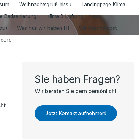
ssum
Weihnachtsgruß hissu
Landingpage Klima
ür Datenschutz 1.6.2026 umschalten
e Badsanierung
Klima & Lüftung - hissu
jou)
Was nur wir haben HI
Weihnachtspost
ecord
Sie haben Fragen?
Wir beraten Sie gern persönlich!
cht
Jetzt Kontakt aufnehmen!