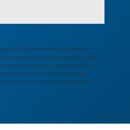
gezeigte pdf-Dokument kann anschließend
 die Anzeige der pdf-Seiten ggf. nicht möglich,
zum Teil verkürzt. Einige Programme werden
nhaltes kann insofern nicht übernommen
e Informationen zu den Förderprogrammen