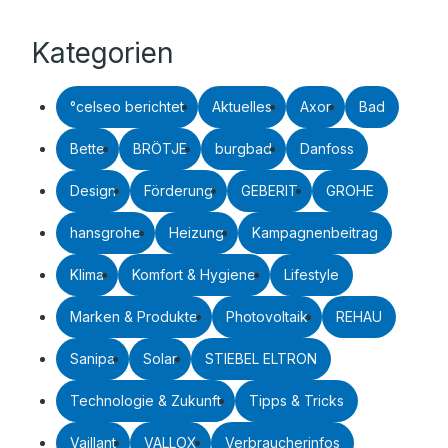
Kategorien
°celseo berichtet
Aktuelles
Axor
Bad
Bette
BRÖTJE
burgbad
Danfoss
Design
Förderung
GEBERIT
GROHE
hansgrohe
Heizung
Kampagnenbeitrag
Klima
Komfort & Hygiene
Lifestyle
Marken & Produkte
Photovoltaik
REHAU
Sanipa
Solar
STIEBEL ELTRON
Technologie & Zukunft
Tipps & Tricks
Vaillant
VALLOX
Verbraucherinfos