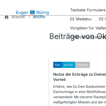
Kontaktieren Sie uns
Testseite Formulare
Master
Archiv
EE Medatsu
EE-
Vorgaben für Vaill
Beiträge von O
Finanzierung anfra
Bad
Design
Lifestyle
Nutze die Schräge zu Dein
Vorteil
Erfahre, wie Du Dein Badezimmer 
Dachschräge in eine Wohlfühloas
verwandelst. Mit cleverer Raumpl
maßgefertigten Möbeln und der r