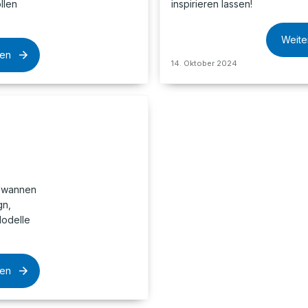
llen
inspirieren lassen!
Weite
sen
14. Oktober 2024
dewannen
gn,
Modelle
sen