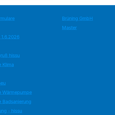
rmulare
Brüning GmbH
Master
 1.6.2026
ruß hissu
 Klima
neu
e Wärmepumpe
 Badsanierung
ung - hissu