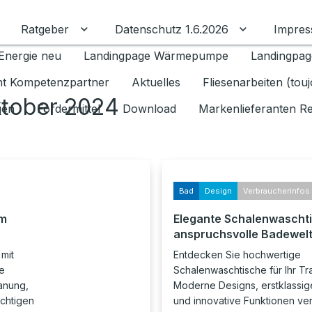
Ratgeber
Datenschutz 1.6.2026
Impre
Untermenü für Ratgeber umschalten
Untermenü f
Energie neu
Landingpage Wärmepumpe
Landingpag
ant Kompetenzpartner
Aktuelles
Fliesenarbeiten (tou
ktober 2024
gen
Fördermittel
Download
Markenlieferanten R
Bad
Design
Verbraucherinfos
em
Elegante Schalenwaschti
anspruchsvolle Badewel
mit
Entdecken Sie hochwertige
e
Schalenwaschtische für Ihr T
anung,
Moderne Designs, erstklassige
ichtigen
und innovative Funktionen vere