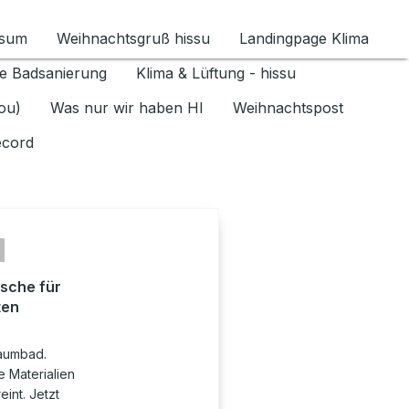
ssum
Weihnachtsgruß hissu
Landingpage Klima
ür Datenschutz 1.6.2026 umschalten
e Badsanierung
Klima & Lüftung - hissu
jou)
Was nur wir haben HI
Weihnachtspost
ecord
sche für
ten
raumbad.
 Materialien
int. Jetzt