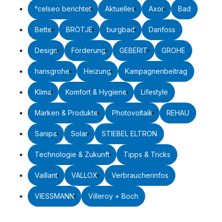
°celseo berichtet
Aktuelles
Axor
Bad
Bette
BRÖTJE
burgbad
Danfoss
Design
Förderung
GEBERIT
GROHE
hansgrohe
Heizung
Kampagnenbeitrag
Klima
Komfort & Hygiene
Lifestyle
Marken & Produkte
Photovoltaik
REHAU
Sanipa
Solar
STIEBEL ELTRON
Technologie & Zukunft
Tipps & Tricks
Vaillant
VALLOX
Verbraucherinfos
VIESSMANN
Villeroy + Boch