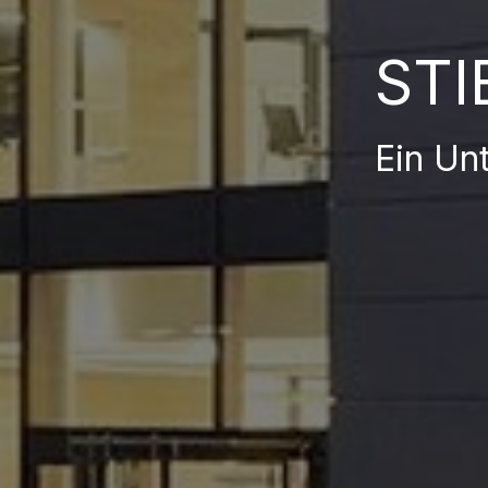
STI
Ein Un