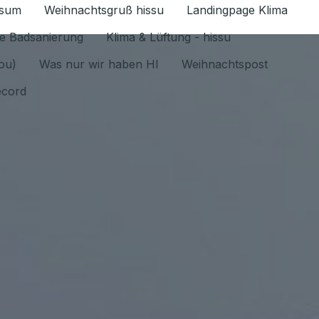
ssum
Weihnachtsgruß hissu
Landingpage Klima
ür Datenschutz 1.6.2026 umschalten
e Badsanierung
Klima & Lüftung - hissu
jou)
Was nur wir haben HI
Weihnachtspost
ecord