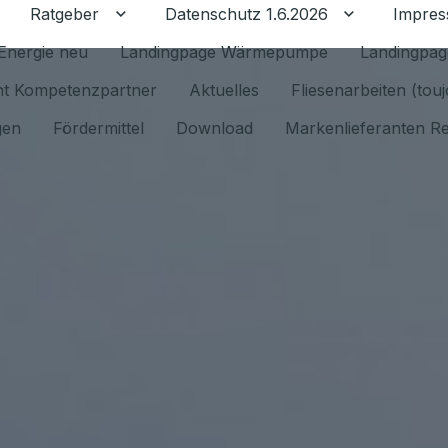
Ratgeber
Datenschutz 1.6.2026
Impre
Untermenü für Ratgeber umschalten
Untermenü f
Energie neu
Landingpage Wärmepumpe
Landingpag
ant Kompetenzpartner
Aktuelles
Fliesenarbeiten (tou
gen
Fördermittel
Download
Markenlieferanten R