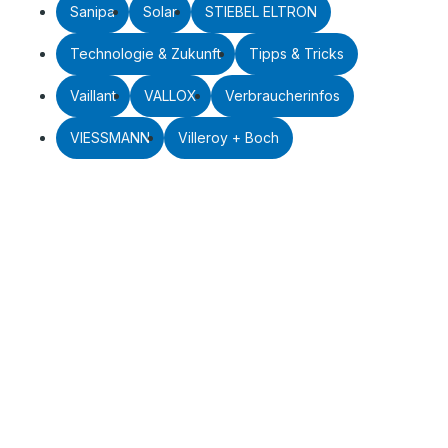
Sanipa
Solar
STIEBEL ELTRON
Technologie & Zukunft
Tipps & Tricks
Vaillant
VALLOX
Verbraucherinfos
VIESSMANN
Villeroy + Boch