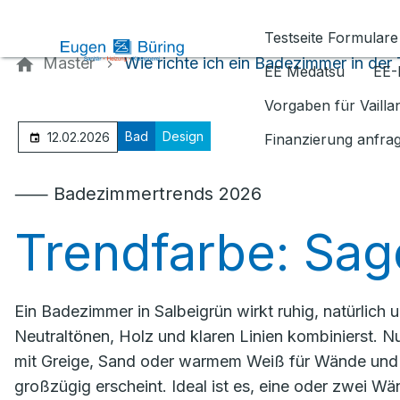
Kontaktieren Sie uns
Testseite Formulare
Master
Wie richte ich ein Badezimmer in der
EE Medatsu
EE-
Vorgaben für Vaill
Bad
Design
12.02.2026
Finanzierung anfra
⸺ Badezimmertrends 2026
Trendfarbe: Sag
Ein Badezimmer in Salbeigrün wirkt ruhig, natürlich
Neutraltönen, Holz und klaren Linien kombinierst. 
mit Greige, Sand oder warmem Weiß für Wände und 
großzügig erscheint. Ideal ist es, eine oder zwei Wä