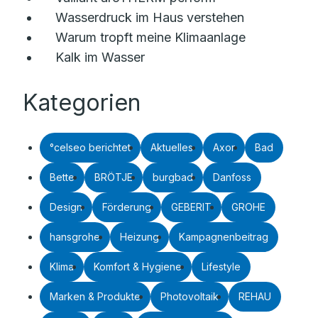
Wasserdruck im Haus verstehen
Warum tropft meine Klimaanlage
Kalk im Wasser
Kategorien
°celseo berichtet
Aktuelles
Axor
Bad
Bette
BRÖTJE
burgbad
Danfoss
Design
Förderung
GEBERIT
GROHE
hansgrohe
Heizung
Kampagnenbeitrag
Klima
Komfort & Hygiene
Lifestyle
Marken & Produkte
Photovoltaik
REHAU