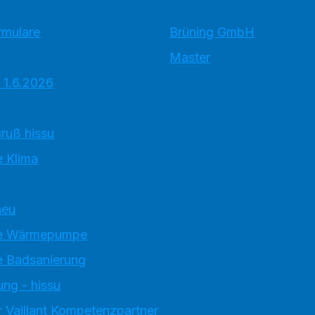
rmulare
Brüning GmbH
Master
 1.6.2026
ruß hissu
 Klima
neu
e Wärmepumpe
 Badsanierung
ung - hissu
 Vaillant Kompetenzpartner