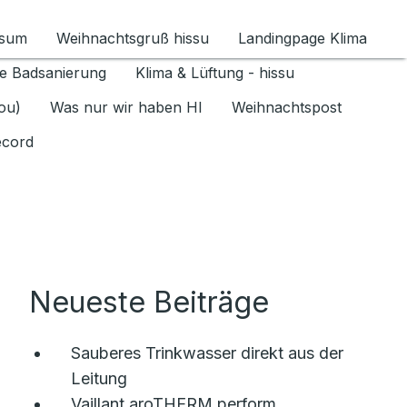
ssum
Weihnachtsgruß hissu
Landingpage Klima
ür Datenschutz 1.6.2026 umschalten
e Badsanierung
Klima & Lüftung - hissu
jou)
Was nur wir haben HI
Weihnachtspost
ecord
Neueste Beiträge
Sauberes Trinkwasser direkt aus der
Leitung
Vaillant aroTHERM perform