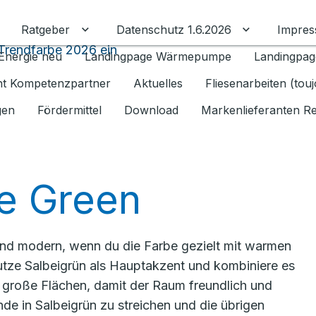
Ratgeber
Datenschutz 1.6.2026
Impre
Untermenü für Ratgeber umschalten
Untermenü f
 Trendfarbe 2026 ein
Energie neu
Landingpage Wärmepumpe
Landingpag
ant Kompetenzpartner
Aktuelles
Fliesenarbeiten (tou
gen
Fördermittel
Download
Markenlieferanten R
e Green
 und modern, wenn du die Farbe gezielt mit warmen
Nutze Salbeigrün als Hauptakzent und kombiniere es
große Flächen, damit der Raum freundlich und
nde in Salbeigrün zu streichen und die übrigen