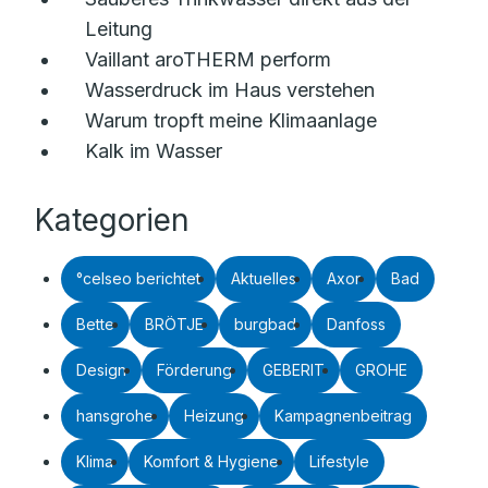
Leitung
Vaillant aroTHERM perform
Wasserdruck im Haus verstehen
Warum tropft meine Klimaanlage
Kalk im Wasser
Kategorien
°celseo berichtet
Aktuelles
Axor
Bad
Bette
BRÖTJE
burgbad
Danfoss
Design
Förderung
GEBERIT
GROHE
hansgrohe
Heizung
Kampagnenbeitrag
Klima
Komfort & Hygiene
Lifestyle