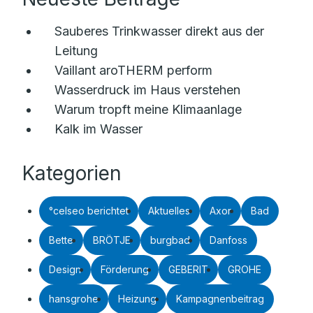
Sauberes Trinkwasser direkt aus der
Leitung
Vaillant aroTHERM perform
Wasserdruck im Haus verstehen
Warum tropft meine Klimaanlage
Kalk im Wasser
Kategorien
°celseo berichtet
Aktuelles
Axor
Bad
Bette
BRÖTJE
burgbad
Danfoss
Design
Förderung
GEBERIT
GROHE
hansgrohe
Heizung
Kampagnenbeitrag