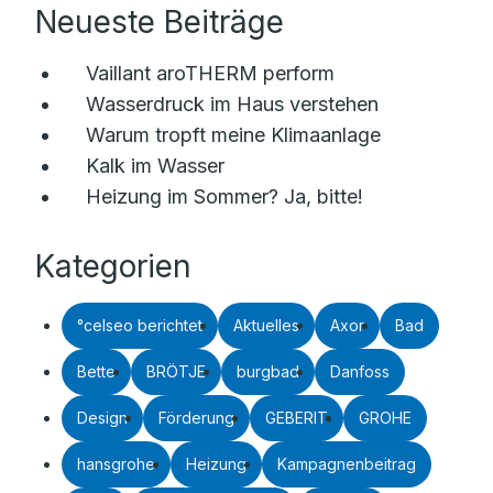
Neueste Beiträge
Vaillant aroTHERM perform
Wasserdruck im Haus verstehen
Warum tropft meine Klimaanlage
Kalk im Wasser
Heizung im Sommer? Ja, bitte!
Kategorien
°celseo berichtet
Aktuelles
Axor
Bad
Bette
BRÖTJE
burgbad
Danfoss
Design
Förderung
GEBERIT
GROHE
hansgrohe
Heizung
Kampagnenbeitrag