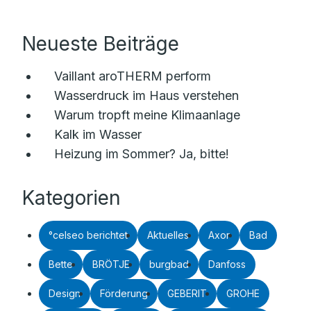
Neueste Beiträge
Vaillant aroTHERM perform
Wasserdruck im Haus verstehen
Warum tropft meine Klimaanlage
Kalk im Wasser
Heizung im Sommer? Ja, bitte!
Kategorien
°celseo berichtet
Aktuelles
Axor
Bad
Bette
BRÖTJE
burgbad
Danfoss
Design
Förderung
GEBERIT
GROHE