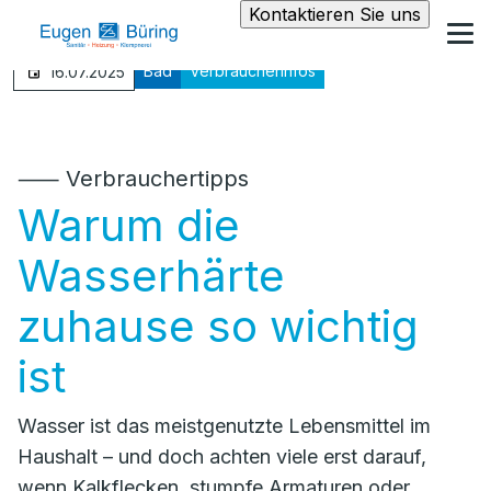
Kontaktieren Sie uns
Bad
Verbraucherinfos
16.07.2025
⸺ Verbrauchertipps
Warum die
Wasserhärte
zuhause so wichtig
ist
Wasser ist das meistgenutzte Lebensmittel im
Haushalt – und doch achten viele erst darauf,
wenn Kalkflecken, stumpfe Armaturen oder